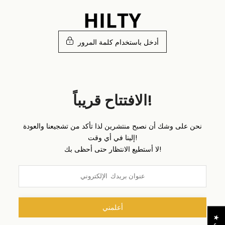
تخطى
الى
المحتوى
أدخل باستخدام كلمة المرور
الافتتاح قريباً!
نحن على وشك أن نصبح منتشرين لذا تأكد من تشجيعنا والعودة
إلينا في أي وقت!
لا أستطيع الانتظار حتى أحظى بك!
أعلمني
★
ا
ل
م
ر
ا
ج
ع
ا