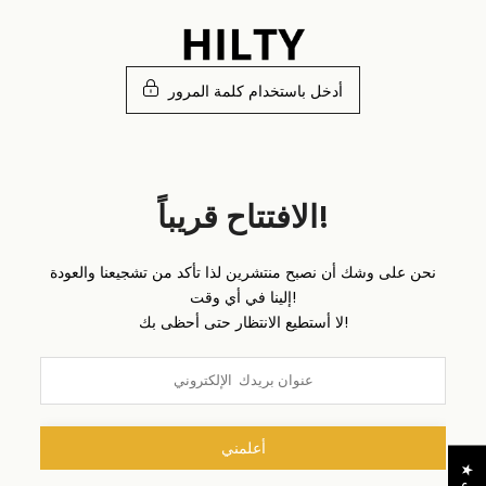
تخطى
الى
المحتوى
أدخل باستخدام كلمة المرور
الافتتاح قريباً!
نحن على وشك أن نصبح منتشرين لذا تأكد من تشجيعنا والعودة
إلينا في أي وقت!
لا أستطيع الانتظار حتى أحظى بك!
أعلمني
★
ا
ل
م
ر
ا
ج
ع
ا