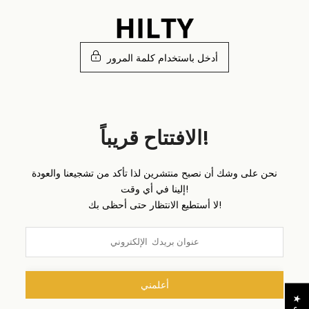
تخطى
الى
المحتوى
أدخل باستخدام كلمة المرور
الافتتاح قريباً!
نحن على وشك أن نصبح منتشرين لذا تأكد من تشجيعنا والعودة
إلينا في أي وقت!
لا أستطيع الانتظار حتى أحظى بك!
أعلمني
★
ا
ل
م
ر
ا
ج
ع
ا