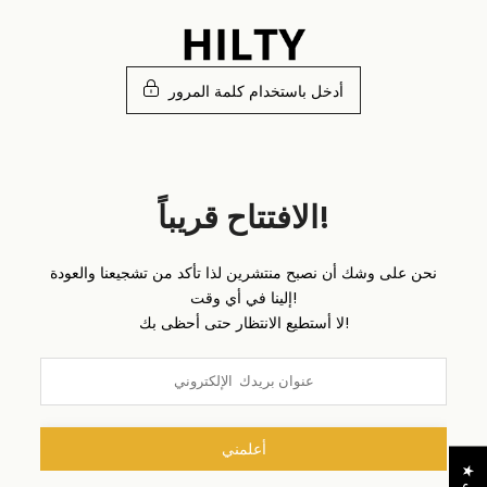
تخطى
الى
المحتوى
أدخل باستخدام كلمة المرور
الافتتاح قريباً!
نحن على وشك أن نصبح منتشرين لذا تأكد من تشجيعنا والعودة
إلينا في أي وقت!
لا أستطيع الانتظار حتى أحظى بك!
أعلمني
★
ا
ل
م
ر
ا
ج
ع
ا