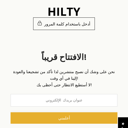
تخطى
الى
المحتوى
أدخل باستخدام كلمة المرور
الافتتاح قريباً!
نحن على وشك أن نصبح منتشرين لذا تأكد من تشجيعنا والعودة
إلينا في أي وقت!
لا أستطيع الانتظار حتى أحظى بك!
أعلمني
★
ا
ل
م
ر
ا
ج
ع
ا